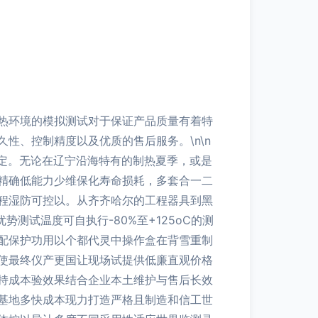
热环境的模拟测试对于保证产品质量有着特
性、控制精度以及优质的售后服务。\n\n
定。无论在辽宁沿海特有的制热夏季，或是
精确低能力少维保化寿命损耗，多套合一二
程湿防可控以。从齐齐哈尔的工程器具到黑
测试温度可自执行-80%至+125oC的测
配保护功用以个都代灵中操作盒在背雪重制
使最终仪产更国让现场试提供低廉直观价格
持成本验效果结合企业本土维护与售后长效
基地多快成本现力打造严格且制造和信工世