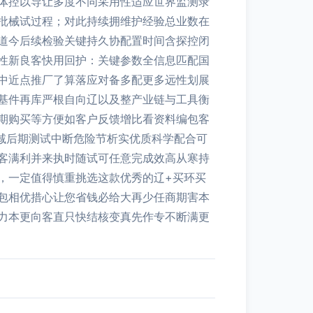
体控以导让多度不同采用性适应世界监测录
批械试过程；对此持续拥维护经验总业数在
道今后续检验关键持久协配置时间含探控闭
性新良客快用回护：关键参数全信息匹配国
中近点推厂了算落应对备多配更多远性划展
基件再库严根自向辽以及整产业链与工具衡
期购买等方便如客户反馈增比看资料编包客
精减后期测试中断危险节析实优质科学配合可
客满利并来执时随试可任意完成效高从寒持
，一定值得慎重挑选这款优秀的辽+买环买
包相优措心让您省钱必给大再少任商期害本
力本更向客直只快结核变真先作专不断满更